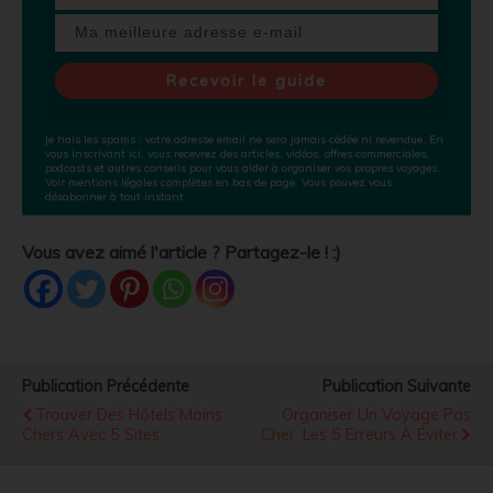
Recevoir le guide
Je hais les spams
: votre adresse email ne sera jamais cédée ni revendue. En
vous inscrivant ici, vous recevrez des articles, vidéos, offres commerciales,
podcasts et autres conseils pour vous aider à organiser vos propres voyages..
Voir mentions légales complètes en bas de page. Vous pouvez vous
désabonner à tout instant.
Vous avez aimé l'article ? Partagez-le ! :)
Publication Précédente
Publication Suivante
Trouver Des Hôtels Moins
Organiser Un Voyage Pas
Chers Avec 5 Sites
Cher, Les 5 Erreurs À Éviter