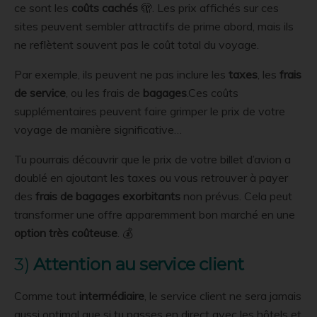
ce sont les
coûts cachés
🫣. Les prix affichés sur ces
sites peuvent sembler attractifs de prime abord, mais ils
ne reflètent souvent pas le coût total du voyage.
Par exemple, ils peuvent ne pas inclure les
taxes
, les
frais
de service
, ou les frais de
bagages
.Ces coûts
supplémentaires peuvent faire grimper le prix de votre
voyage de manière significative…
Tu pourrais découvrir que le prix de votre billet d’avion a
doublé en ajoutant les taxes ou vous retrouver à payer
des
frais de bagages exorbitants
non prévus. Cela peut
transformer une offre apparemment bon marché en une
option très coûteuse
. 💰
3)
Attention au service client
Comme tout
intermédiaire
, le service client ne sera jamais
aussi optimal que si tu passes en direct avec les hôtels et