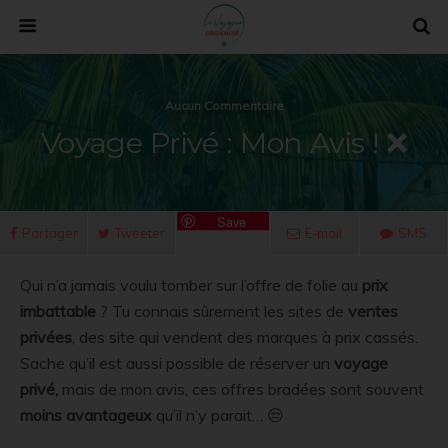
Aucun Commentaire
Voyage Privé : Mon Avis ! ❌
Save
Partager
Tweeter
E-mail
SMS
Qui n’a jamais voulu tomber sur l’offre de folie au
prix
imbattable
? Tu connais sûrement les sites de
ventes
privées
, des site qui vendent des marques à prix cassés.
Sache qu’il est aussi possible de réserver un
voyage
privé,
mais de mon avis, ces offres bradées sont souvent
moins avantageux
qu’il n’y parait… 😒