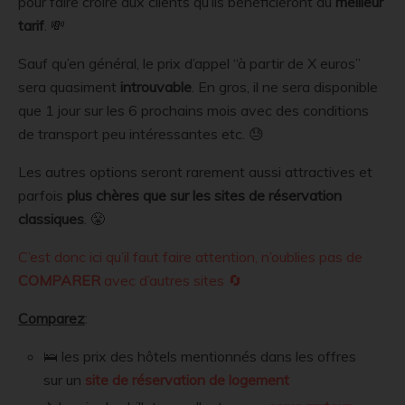
pour faire croire aux clients qu’ils bénéficieront du
meilleur
tarif
. 💸
Sauf qu’en général, le prix d’appel “à partir de X euros”
sera quasiment
introuvable
. En gros, il ne sera disponible
que 1 jour sur les 6 prochains mois avec des conditions
de transport peu intéressantes etc. 😓
Les autres options seront rarement aussi attractives et
parfois
plus chères que sur les sites de réservation
classiques
. 😤
C’est donc ici qu’il faut faire attention, n’oublies pas de
COMPARER
avec d’autres sites 🔄
Comparez
:
🛌 les prix des hôtels mentionnés dans les offres
sur un
site de réservation de logement