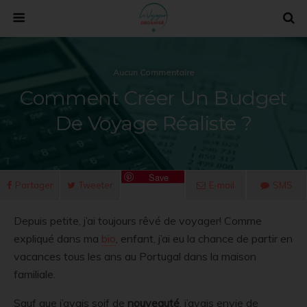
Aucun Commentaire
Comment Créer Un Budget
De Voyage Réaliste ?
Save
Partager
Tweeter
E-mail
SMS
Depuis petite, j’ai toujours rêvé de voyager! Comme
expliqué dans ma
bio
, enfant, j’ai eu la chance de partir en
vacances tous les ans au Portugal dans la maison
familiale.
Sauf que j’avais soif de
nouveauté
, j’avais envie de