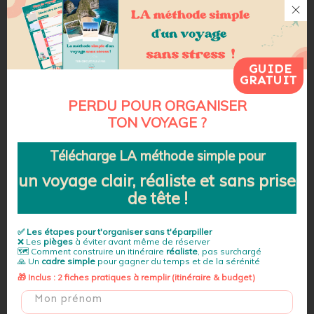
Créez-vous un
compte d’épargne
dédié pour y
verser régulièrement de l’argent
2ème technique : étalez les dépenses !
GUIDE
GRATUIT
Mon moyen préféré pour faire passer les dépenses plus
PERDU POUR ORGANISER
facilement c’est de les
mensualiser
. J’étale chaque
TON VOYAGE ?
dépense dans le temps dès que je commence à planifier
mon voyage.
Télécharge LA méthode simple
pour
Par exemple:
un voyage clair, réaliste et
sans prise
de tête
!
✈
4 mois avant
: achat des billets
🛌
3 mois avant
: réservation des logements à
✅ Les
étapes
pour t'organiser sans t'éparpiller
payer en avance
❌ Les
pièges
à éviter avant même de réserver
🗺 Comment construire un itinéraire
réaliste
, pas surchargé
🙏 Un
cadre simple
pour gagner du temps et de la sérénité
🚌
2 mois avant
: réservation des transports
🎁 Inclus : 2 fiches pratiques à remplir (itinéraire & budget)
locaux (location de voiture, ferry, bus…)
🤿
1 mois avant
: réservation de certaines