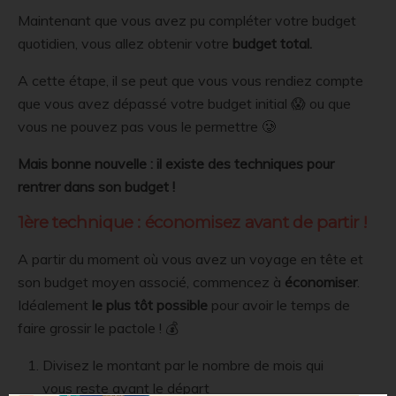
Maintenant que vous avez pu compléter votre budget
quotidien, vous allez obtenir votre
budget total.
A cette étape, il se peut que vous vous rendiez compte
que vous avez dépassé votre budget initial 😱 ou que
vous ne pouvez pas vous le permettre 🥲
Mais bonne nouvelle : il existe des techniques pour
rentrer dans son budget !
1ère technique : économisez avant de partir !
A partir du moment où vous avez un voyage en tête et
son budget moyen associé, commencez à
économiser
.
Idéalement
le plus tôt possible
pour avoir le temps de
faire grossir le pactole ! 💰
Divisez le montant par le nombre de mois qui
vous reste avant le départ